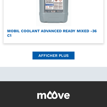
MOBIL COOLANT ADVANCED READY MIXED -36
C1
AFFICHER PLUS