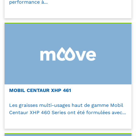
performance à...
MOBIL CENTAUR XHP 461
Les graisses multi-usages haut de gamme Mobil
Centaur XHP 460 Series ont été formulées avec...