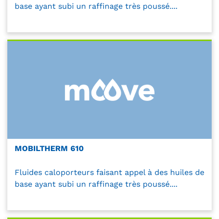
base ayant subi un raffinage très poussé....
MOBILTHERM 610
Fluides caloporteurs faisant appel à des huiles de
base ayant subi un raffinage très poussé....