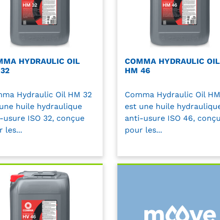
MA HYDRAULIC OIL
COMMA HYDRAULIC OIL
32
HM 46
ma Hydraulic Oil HM 32
Comma Hydraulic Oil HM
 une huile hydraulique
est une huile hydrauliqu
i-usure ISO 32, conçue
anti-usure ISO 46, conç
 les...
pour les...