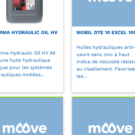
MA HYDRAULIC OIL HV
MOBIL DTE 10 EXCEL 10
Huiles hydrauliques anti
ma Hydraulic Oil HV 46
usure sans zinc à haut
 une huile hydraulique
indice de viscosité résist
çue pour les systèmes
au cisaillement. Favorise
auliques mobiles...
les...