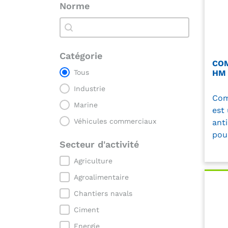
Norme
Norme
Norme
Catégorie
COM
Catégorie
Tous
HM 
Industrie
Com
Marine
est
Véhicules commerciaux
ant
pour
Secteur d'activité
Secteur d'activité
Agriculture
Agroalimentaire
Chantiers navals
Ciment
Energie