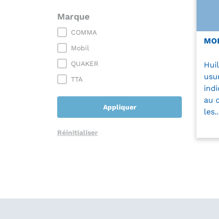
Marque
Marque
COMMA
MOB
Mobil
QUAKER
Hui
usu
TTA
indi
au c
Appliquer
les..
Réinitialiser