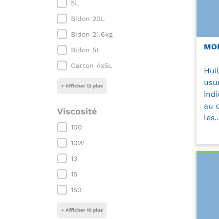
Conditionnement
5L
Bidon 20L
Bidon 21.6kg
MOB
Bidon 5L
Carton 4x5L
Hui
usu
+ Afficher 12 plus
indi
au c
Viscosité
les..
Viscosité
100
10W
13
15
150
+ Afficher 10 plus