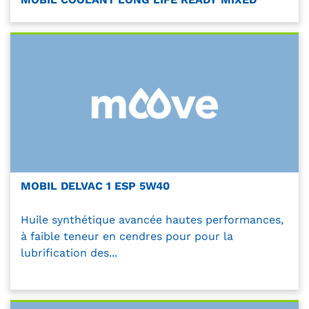
MOBIL DELVAC 1 ESP 5W40
Huile synthétique avancée hautes performances,
à faible teneur en cendres pour pour la
lubrification des...