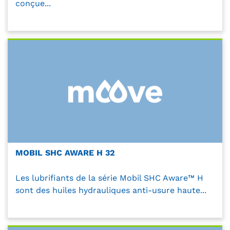
conçue...
MOBIL SHC AWARE H 32
Les lubrifiants de la série Mobil SHC Aware™ H
sont des huiles hydrauliques anti-usure haute...