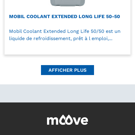
MOBIL COOLANT EXTENDED LONG LIFE 50-50
Mobil Coolant Extended Long Life 50/50 est un
liquide de refroidissement, prêt à l emploi,...
AFFICHER PLUS