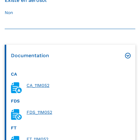
Existe en aérosol
Non
Documentation
CA
CA_11M052
FDS
FDS_11M052
FT
FT_11M052